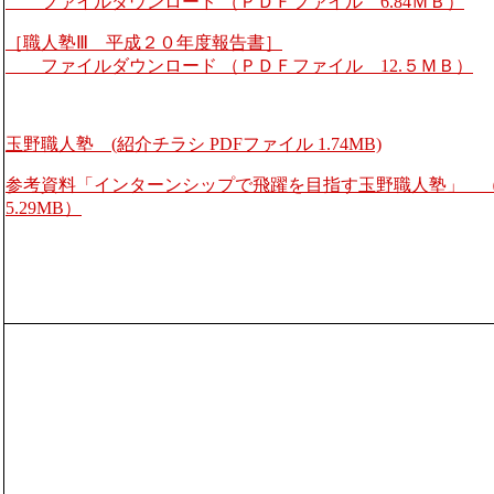
ファイルダウンロード （ＰＤＦファイル 6.84ＭＢ）
［職人塾Ⅲ 平成２０年度報告書］
ファイルダウンロード （ＰＤＦファイル 12.５ＭＢ）
玉野職人塾 (紹介チラシ PDFファイル 1.74MB)
参考資料「インターンシップで飛躍を目指す玉野職人塾」
5.29MB）