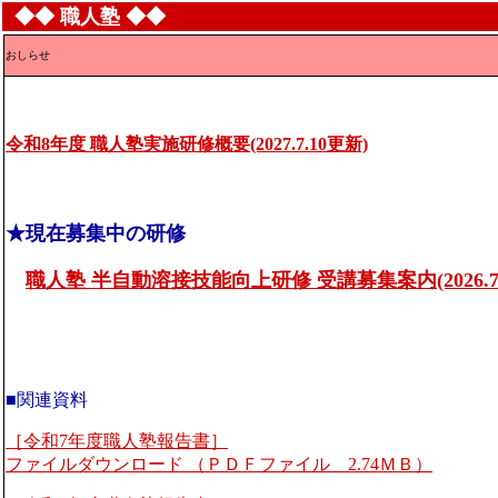
◆◆ 職人塾 ◆◆
おしらせ
令和8年度 職人塾実施研修概要(2027.7.10更新)
★現在募集中の研修
職人塾 半自動溶接技能向上研修 受講募集案内(2026.7.
■関連資料
［令和7年度職人塾報告書］
ファイルダウンロード （ＰＤＦファイル 2.74ＭＢ）