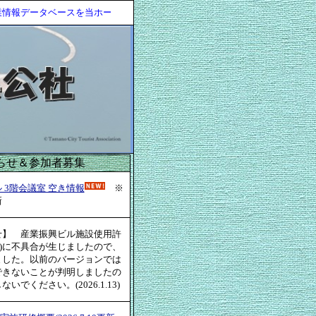
報データベースを当ホームページ内に開設しました！！ 情報登録は随時受け
らせ＆参加者募集
 3階会議室 空き情報
※
新
せ】 産業振興ビル施設使用許
l版)に不具合が生じましたので、
ました。以前のバージョンでは
できないことが判明しましたの
でください。(2026.1.13)