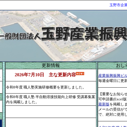
玉野市企業情
更新情報
おし
2026年7月10日 主な更新内容
産業振興振興ビル
号
毎週金曜日に更
令和8年度 職人塾実施研修概要を更新しました。
【重要なお知ら
令和8年度 職人塾 半自動溶接技能向上研修 受講募集案
可申請書(Exce
内を掲載しました。
最新版
を掲載し
メールの受信が
で、絶対に使用しない
ド