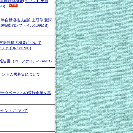
施研修概要(2026.7.10更新
B)
塾 半自動溶接技能向上研修 受講
.10掲載 PDFファイル1.09MB)
支援制度の概要について
PDFファイル2.80MB)
告書（PDFファイル2.74MB）
ナント入居募集について
データベースへの登録企業を募
ンセントについて