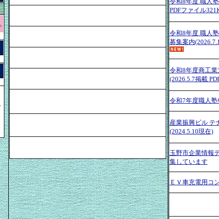
令和8年度 職人塾実
PDFファイル321K
令和8年度 職人
募集案内(2026.7
令和8年度商工業
(2026.5.7掲載 
令和7年度職人塾報
下
。
産業振興ビル テ
(2024.5.10現在)
玉野市企業情報
集しています
ＥＶ車充電用コ